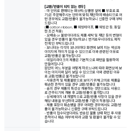
[교환/반품이 되지 않는 경우]
- 마 단위로 판매되는 패브릭(상품명 앞에 ■ 부호로 표
기)은 주문해주시는 단위에 맞춰 재단하여 배송되므로 어
떤 경우에도 교환/반품이 불가능하오니 신중한 구매 부탁
드립니다.
(■ cotton ribbon, ■ 웨빙테이프, ■ 웨빙끈 등, 동일
한 조건 적용)
- 오배송 or 불량이더라도 제품 세탁 및 재단 등의 변형이
있을 경우 반품이 불가능하오니 번거로우시더라도 제작
전 확인 부탁드립니다.
- 모니터는 각각의 모니터마다 화면에 보여 지는 색상과
이미지에 차이가 있을 수 있으므로 이와 관련된 이유로
교환/반품은 불가능합니다.
- 데일리라이크의 제품은 기본적으로 패턴을 활용하여
만들어집니다.
원단의 어느 부분을 어떻게 자르느냐에 따라 화면상에 보
이는 이미지와 달리 보일 수 있으므로 이와 관련된 이유
로 교환/반품은 불가능합니다.
- 사용흔적 및 제품불량으로 보이기 위해 고의로 제품을
훼손한 흔적이 있을 경우 교환/반품은 불가능합니다.
- 솜의 경우 제품의 특성상 개봉하는 것만으로도 사용으
로 간주되기에 개봉 후 교환/반품이 불가합니다.
- 상세페이지 내 개별적으로 교환/반품 사항이 있을 경우
해당 내용을 우선하여 교환/반품 기준이 적용됩니다.
- 제품 포장이 훼손됐을 경우 어떠한 경우에서도 교환/반
품이 불가능하오니 신중한 구매 부탁드립니다.
- 반품이 접수되었더라도 반송된 물품 상태 확인 후 사용
흔적이나 훼손 여부에 따라 교환 및 환불이 불가할 수 있
습니다.