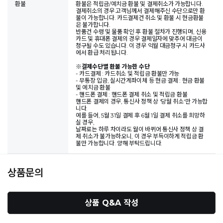
환불
환불은 적립금/예치금 환불 및 결제취소가 가능합니다.
결제취소의 경우 고객님께서 결제해주신 수단으로만 환
불이 가능합니다. 카드결제건 취소 및 환불 시 현금환불
은 불가합니다.
반품건 수령 및 물품 확인 후 환불 절차가 진행되며, 신용
카드 및 휴대폰 결제의 경우 결제일자에 맞추어 대금이
청구될 수도 있습니다. 이 경우 익월 대금청구 시 카드사
에서 환급 처리됩니다.
※
결제수단별 환불 가능한 수단
- 카드결제 : 카드취소 및 적립금 환불만 가능
- 무통장 입금, 실시간계좌이체 등 현금 결제 : 현금 환불
및 예치금 환불
- 핸드폰 결제 : 핸드폰 결제 취소 및 적립금 환불
핸드폰 결제의 경우, 통신사 정책 상 '당월 취소'만 가능합
니다.
예를 들어, 5월 31일 결제 후 6월 1일 결제 취소를 희망하
실 경우,
날짜로는 하루 차이라도 월이 바뀌어 통신사 정책 상 결
제 취소가 불가능하오니, 이 경우 부득이하게 적립금 환
불만 가능합니다. 양해 부탁드립니다.
상품문의
상품 Q&A 작성