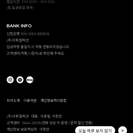
점심시간 : PM 12:00 ~ PM 13:10
(토,일,공휴일 휴무)
BANK INFO
신한은행 100-030-530912
(주)이투컬렉션
입금자명 불일치 시 자동 연동되지않습니다.
고객센터(카톡,1:1문의)로 확인해 주세요.
회사소개
이용약관
개인정보처리방침
(주)이투컬렉션
대표 :
이용철, 이창만
고객센터 :
1644-2309(전화 상담 미 운영 / 문자 발신 전용)
개인정보 보호책임자 :
이창만
오늘 하루 보지 않기