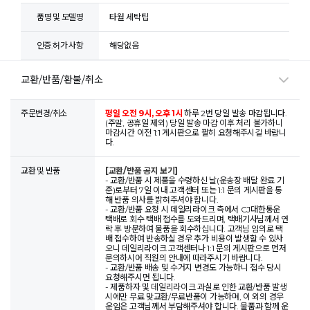
품명 및 모델명
타월 세탁팁
인증.허가 사항
해당없음
교환/반품/환불/취소
주문변경/취소
평일 오전 9시, 오후 1시
하루 2번 당일 발송 마감됩니다.
(주말, 공휴일 제외) 당일 발송 마감 이후 처리 불가하니
마감시간 이전 1:1 게시판으로 필히 요청해주시길 바랍니
다.
교환 및 반품
[교환/반품 공지 보기]
- 교환/반품 시 제품을 수령하신 날(운송장 배달 완료 기
준)로부터 7일 이내 고객센터 또는 1:1 문의 게시판을 통
해 반품 의사를 밝혀주셔야 합니다.
- 교환/반품 요청 시 데일리라이크 측에서 CJ대한통운
택배로 회수 택배 접수를 도와드리며, 택배기사님께서 연
락 후 방문하여 물품을 회수하십니다. 고객님 임의로 택
배 접수하여 반송하실 경우 추가 비용이 발생할 수 있사
오니 데일리라이크 고객센터나 1:1 문의 게시판으로 먼저
문의하시어 직원의 안내에 따라주시기 바랍니다.
- 교환/반품 배송 및 수거지 변경도 가능하니 접수 당시
요청해주시면 됩니다.
- 제품하자 및 데일리라이크 과실로 인한 교환/반품 발생
시에만 무료 맞교환/무료반품이 가능하며, 이 외의 경우
운임은 고객님께서 부담해주셔야 합니다. 물품과 함께 운