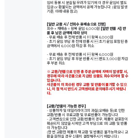
임비 동봉 시 분실될 우려가 있기에 이 경우 운임비 별도
입금 or 환불되는 금액에서 공제 가능합니다. (운임 발생
기준, 아래 내용 참고)
[일반 교환 시 / 선회수 후배송으로 진행]
회수 + 재배송 = 왕복 운임 6,000원
[일반 반품 시] 반
품 후 남은 금액에 따라 상이
- 무료 배송 후 전체 반품 시  왕복 6,000원
- 초기 운임 부담 후 전체 반품 시  초기 운임 포함된 총
금액에서 6,000원 차감 후 취소
- 무료 배송 후 전체 반품 시  왕복 6,000원
- 초기 운임 부담 후 부분 반품 시  편도 3,000원 차감
후 부분 취소
※ 교환/반품으로 인한 총 주문금액에 차액이 발생할 시,
경우에 따라 사은품으로 지급된 상품도 회수되어야 할 수
있습니다.
사은품이 미 회수된 경우 교환 및 반품이 불가할 수 있으
니, 이 점 역시 반드시 고객센터로 문의해주시기 바랍니
다.
[교환/반품이 가능한 경우]
- 상품하자 및 데일리라이크의 과실(오배송 등)로 인한
교환/반품 시 무료교환 및 무료반품이 가능합니다.
- 고객변심으로 인한 교환/반품의 경우, 제품의 겉포장이
훼손되지 않았을 시에만 고객 부담으로 1회 교환 및 반품
이 가능합니다.
(한 번 교환한 제품의 재 교환 및 반품은 불가능하오니 교
환을 원하실 경우 신중히 결정해주시기 바랍니다.)