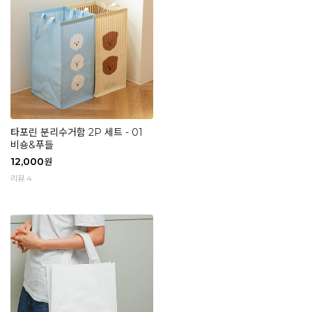
타포린 분리수거함 2P 세트 - 01
비숑&푸들
12,000
원
리뷰 4