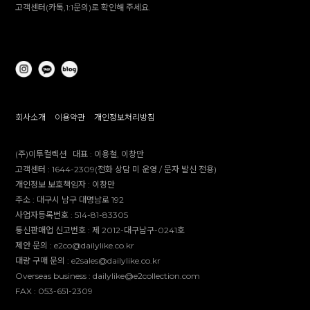
고객센터(카톡,1:1문의)로 확인해 주세요.
회사소개
이용약관
개인정보처리방침
(주)이투컬렉션
대표 :
이용철, 이창만
고객센터 :
1644-2309(전화 상담 미 운영 / 문자 발신 전용)
개인정보 보호책임자 :
이창만
주소 :
대구시 남구 대명남로 192
사업자등록번호 :
514-81-83305
통신판매업 신고번호 :
제 2012-대구남구-0241호
제안 문의 : e2co@dailylike.co.kr
대량 구매 문의 : e2sales@dailylike.co.kr
Overseas business : dailylike@e2collection.com
FAX :
053-651-2309