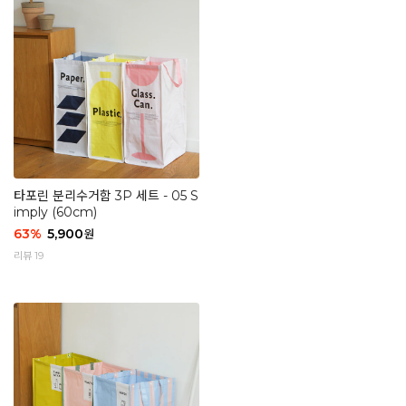
타포린 분리수거함 3P 세트 - 05 S
imply (60cm)
63
%
5,900
원
리뷰 19