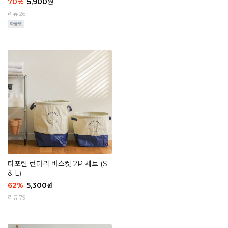
70
%
5,900
원
리뷰 26
타포린 런더리 바스켓 2P 세트 (S
& L)
62
%
5,300
원
리뷰 79