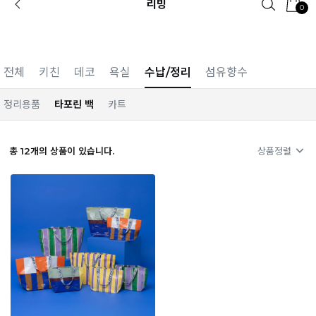
리빙
0
카카오 플친 추가하면
1천원 즉시 할인 쿠폰
전체
키친
데코
욕실
수납/정리
섬유향수
정리용품
타포린 백
카트
총
12
개의 상품이 있습니다.
상품정렬