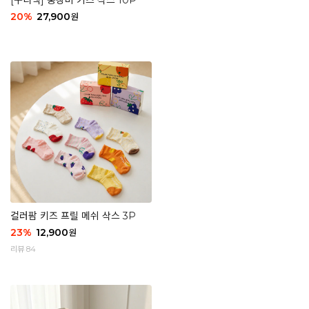
[구디백] 중장비 키즈 삭스 10P
20
%
27,900
원
컬러팜 키즈 프릴 메쉬 삭스 3P
23
%
12,900
원
리뷰 84