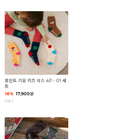
포인트 기모 키즈 삭스 4P - 01 세
트
18
%
17,900
원
리뷰 2