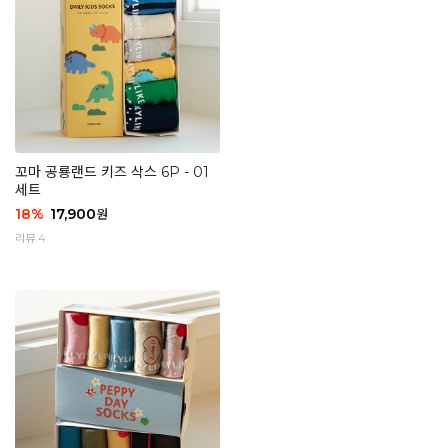
꼬마 공룡랜드 키즈 삭스 6P - 01
세트
18
%
17,900
원
리뷰 4