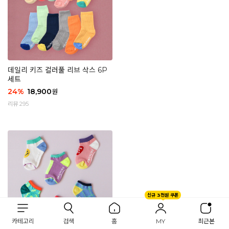
데일리 키즈 컬러풀 리브 삭스 6P
세트
24
%
18,900
원
리뷰 295
신규 3천원 쿠폰
카테고리
검색
홈
MY
최근본