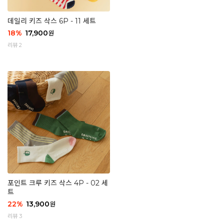
데일리 키즈 삭스 6P - 11 세트
18
%
17,900
원
리뷰 2
포인트 크루 키즈 삭스 4P - 02 세
트
22
%
13,900
원
리뷰 3