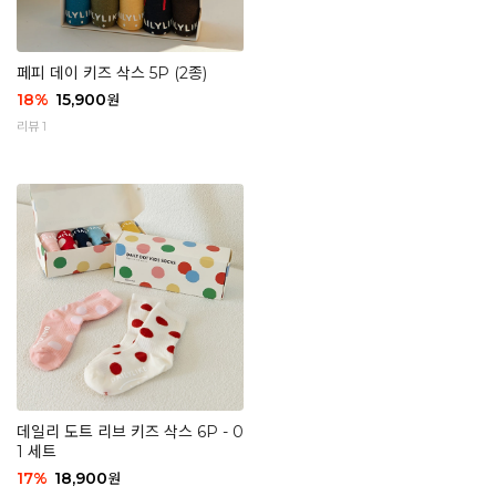
페피 데이 키즈 삭스 5P (2종)
18
%
15,900
원
리뷰 1
데일리 도트 리브 키즈 삭스 6P - 0
1 세트
17
%
18,900
원