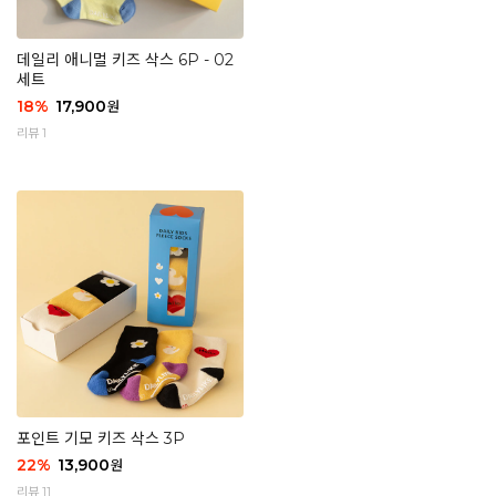
데일리 애니멀 키즈 삭스 6P - 02
세트
18
%
17,900
원
리뷰 1
포인트 기모 키즈 삭스 3P
22
%
13,900
원
리뷰 11