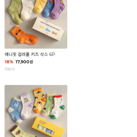
애니핏 컬러풀 키즈 삭스 6P
18
%
17,900
원
리뷰 10