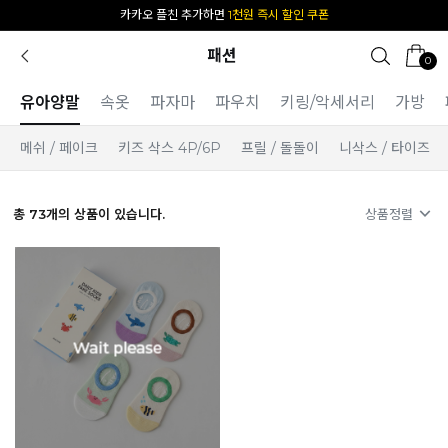
[공식몰 단독] 앱 다운받고
2% 결제 할인 받기
패션
0
유아양말
속옷
파자마
파우치
키링/악세서리
가방
메쉬 / 페이크
키즈 삭스 4P/6P
프릴 / 돌돌이
니삭스 / 타이즈
총
73
개의 상품이 있습니다.
상품정렬