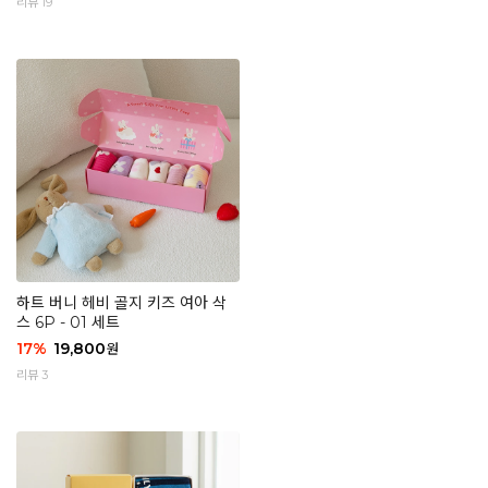
리뷰 19
하트 버니 헤비 골지 키즈 여아 삭
스 6P - 01 세트
17
%
19,800
원
리뷰 3