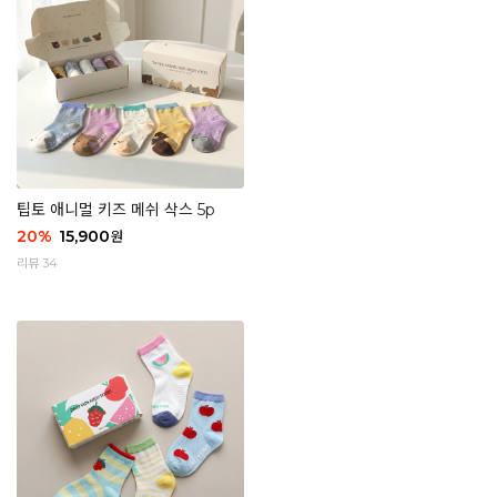
팁토 애니멀 키즈 메쉬 삭스 5p
20
%
15,900
원
리뷰 34