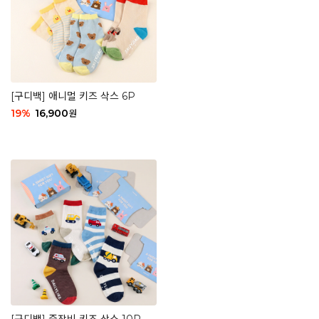
[구디백] 애니멀 키즈 삭스 6P
19
%
16,900
원