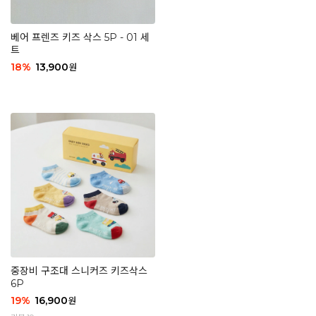
베어 프렌즈 키즈 삭스 5P - 01 세
트
18
%
13,900
원
중장비 구조대 스니커즈 키즈삭스
6P
19
%
16,900
원