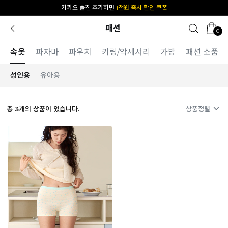
카카오 플친 추가하면
1천원 즉시 할인 쿠폰
패션
0
속옷
파자마
파우치
키링/악세서리
가방
패션 소품
성인용
유아용
총
3
개의 상품이 있습니다.
상품정렬