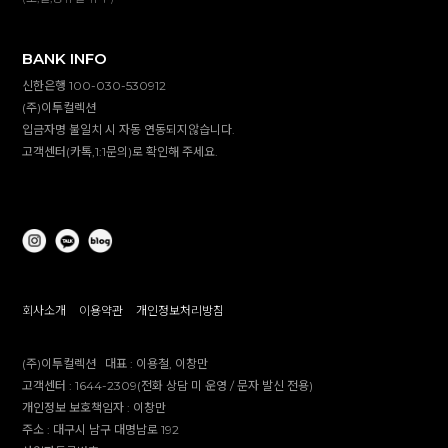
BANK INFO
신한은행 100-030-530912
(주)이투컬렉션
입금자명 불일치 시 자동 연동되지않습니다.
고객센터(카톡,1:1문의)로 확인해 주세요.
회사소개
이용약관
개인정보처리방침
(주)이투컬렉션
대표 :
이용철, 이창만
고객센터 :
1644-2309(전화 상담 미 운영 / 문자 발신 전용)
개인정보 보호책임자 :
이창만
주소 :
대구시 남구 대명남로 192