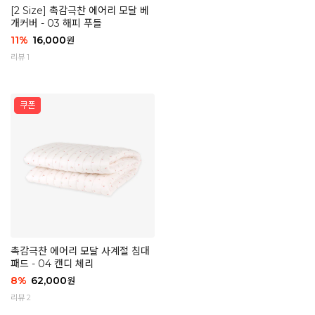
[2 Size] 촉감극찬 에어리 모달 베
개커버 - 03 해피 푸들
11
%
16,000
원
리뷰 1
촉감극찬 에어리 모달 사계절 침대
패드 - 04 캔디 체리
8
%
62,000
원
리뷰 2