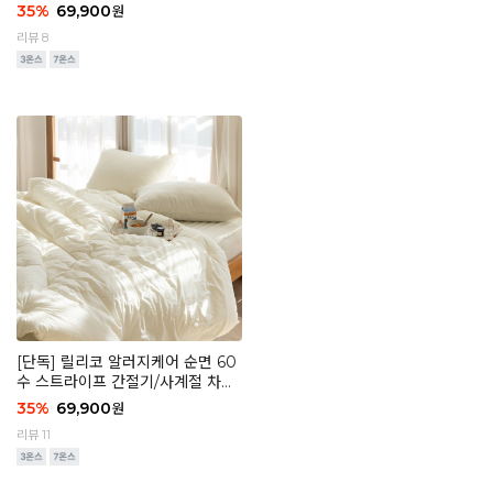
1 클래식 화이트
35
%
69,900
원
리뷰 8
[단독] 릴리코 알러지케어 순면 60
수 스트라이프 간절기/사계절 차렵
이불 - 04 마일드 베이지
35
%
69,900
원
리뷰 11