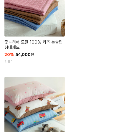
굿드리머 모달 100% 키즈 논슬립
침대패드
20
%
54,000
원
리뷰 1