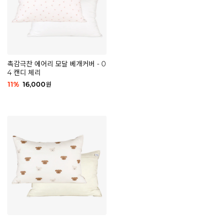
촉감극찬 에어리 모달 베개커버 - 0
4 캔디 체리
11
%
16,000
원