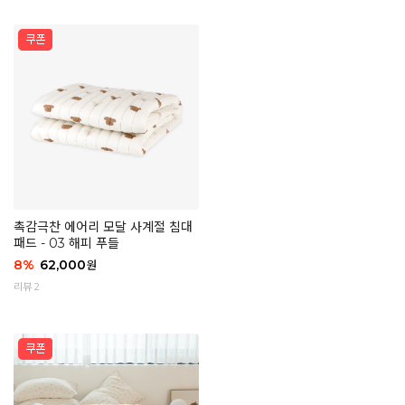
촉감극찬 에어리 모달 사계절 침대
패드 - 03 해피 푸들
8
%
62,000
원
리뷰 2