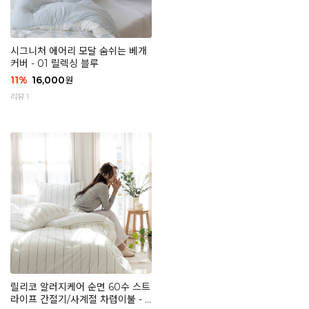
시그니처 에어리 모달 숨쉬는 베개
커버 - 01 릴렉싱 블루
11
%
16,000
원
리뷰 1
릴리코 알러지케어 순면 60수 스트
라이프 간절기/사계절 차렵이불 - 0