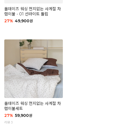
올데이즈 워싱 먼지없는 사계절 차
렵이불 - 01 선라이트 튤립
27
%
49,900
원
올데이즈 워싱 먼지없는 사계절 차
렵이불세트
27
%
59,900
원
리뷰 3