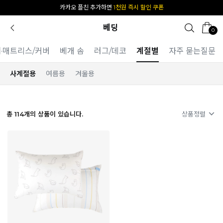
[공식몰 단독] 앱 다운받고
2% 결제 할인 받기
베딩
0
·매트리스/커버
베개 솜
러그/데코
계절별
자주 묻는질문
사계절용
여름용
겨울용
총
114
개의 상품이 있습니다.
상품정렬