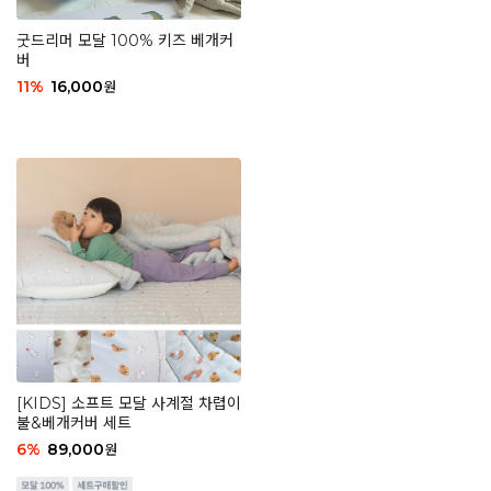
굿드리머 모달 100% 키즈 베개커
버
11
%
16,000
원
[KIDS] 소프트 모달 사계절 차렵이
불&베개커버 세트
6
%
89,000
원