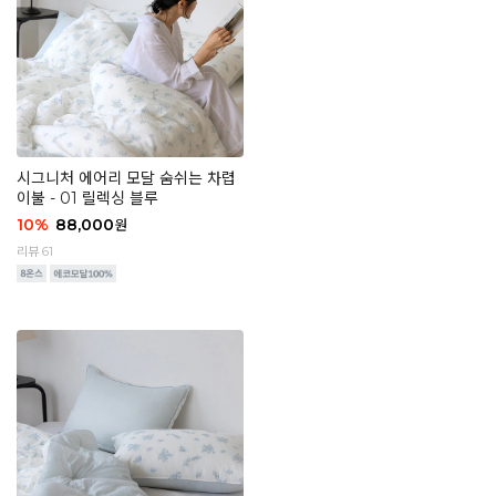
시그니처 에어리 모달 숨쉬는 차렵
이불 - 01 릴렉싱 블루
10
%
88,000
원
리뷰 61