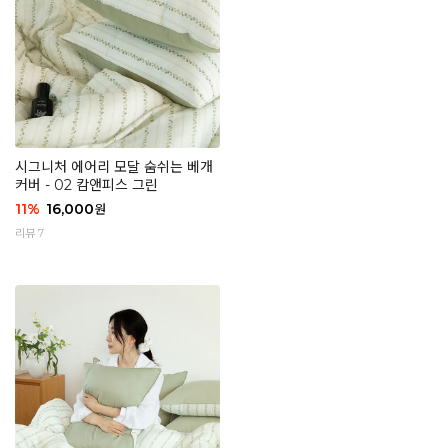
시그니처 에어리 모달 숨쉬는 베개
커버 - 02 캄앤피스 그린
11
%
16,000
원
리뷰 7