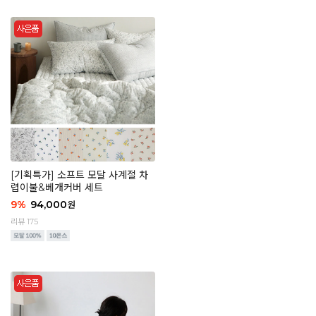
[기획특가] 소프트 모달 사계절 차
렵이불&베개커버 세트
9
%
94,000
원
리뷰 175