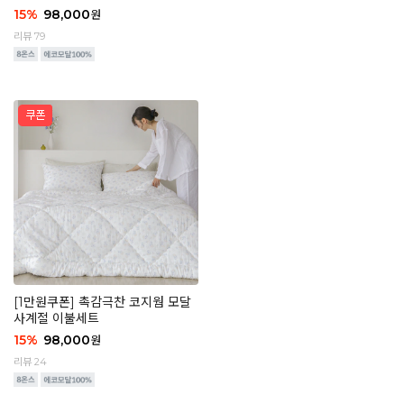
15
%
98,000
원
리뷰 79
[1만원쿠폰] 촉감극찬 코지웜 모달
사계절 이불세트
15
%
98,000
원
리뷰 24