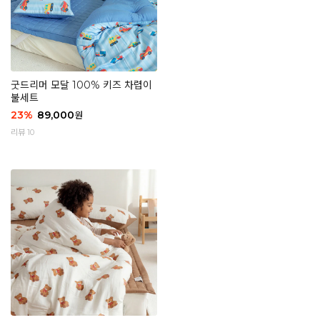
굿드리머 모달 100% 키즈 차렵이
불세트
23
%
89,000
원
리뷰 10