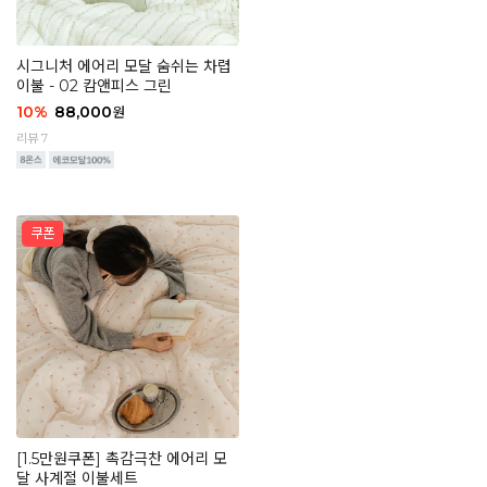
시그니처 에어리 모달 숨쉬는 차렵
이불 - 02 캄앤피스 그린
10
%
88,000
원
리뷰 7
[1.5만원쿠폰] 촉감극찬 에어리 모
달 사계절 이불세트