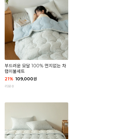
부드러운 모달 100% 먼지없는 차
렵이불세트
21
%
109,000
원
리뷰 8