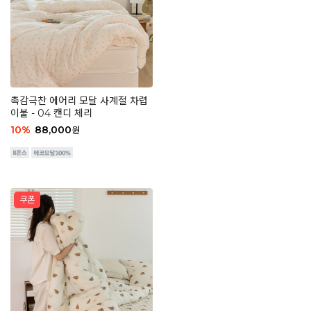
촉감극찬 에어리 모달 사계절 차렵
이불 - 04 캔디 체리
10
%
88,000
원