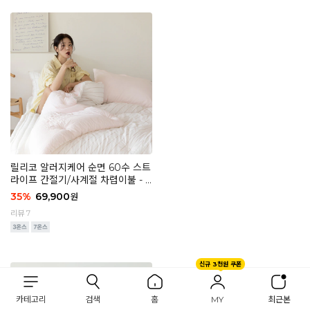
릴리코 알러지케어 순면 60수 스트
라이프 간절기/사계절 차렵이불 - 0
3 디어 핑크
35
%
69,900
원
리뷰 7
신규 3천원 쿠폰
카테고리
검색
홈
MY
최근본