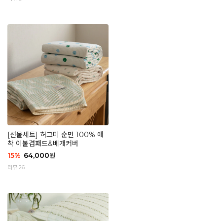
[선물세트] 허그미 순면 100% 애
착 이불겸패드&베개커버
15
%
64,000
원
리뷰 26