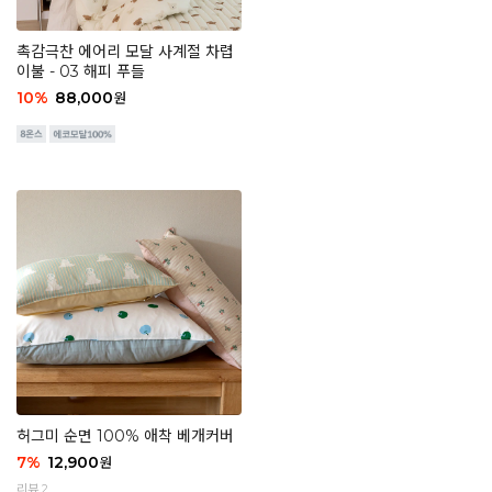
촉감극찬 에어리 모달 사계절 차렵
이불 - 03 해피 푸들
10
%
88,000
원
허그미 순면 100% 애착 베개커버
7
%
12,900
원
리뷰 2