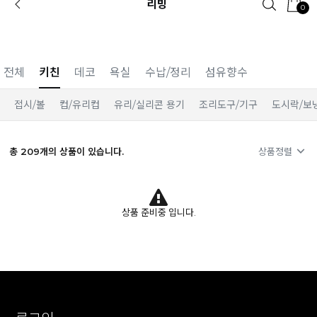
리빙
0
카카오 플친 추가하면
1천원 즉시 할인 쿠폰
전체
키친
데코
욕실
수납/정리
섬유향수
접시/볼
컵/유리컵
유리/실리콘 용기
조리도구/기구
도시락/보
총
209
개의 상품이 있습니다.
상품정렬
상품 준비중 입니다.