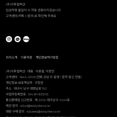
(주)이투컬렉션
입금자명 불일치 시 자동 연동되지않습니다.
고객센터(카톡,1:1문의)로 확인해 주세요.
회사소개
이용약관
개인정보처리방침
(주)이투컬렉션
대표 :
이용철, 이창만
고객센터 :
1644-2309(전화 상담 미 운영 / 문자 발신 전용)
개인정보 보호책임자 :
이창만
주소 :
대구시 남구 대명남로 192
사업자등록번호 :
514-81-83305
통신판매업 신고번호 :
제 2012-대구남구-0241호
제안 문의 : e2co@dailylike.co.kr
대량 구매 문의 : e2sales@dailylike.co.kr