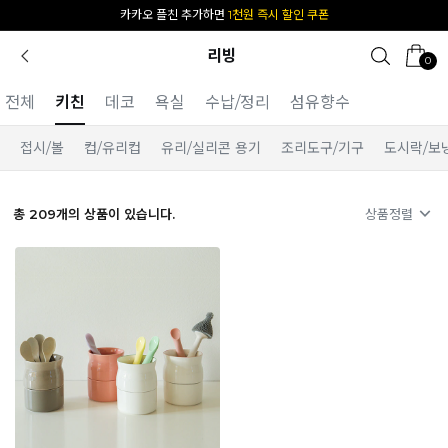
카카오 플친 추가하면
1천원 즉시 할인 쿠폰
리빙
0
전체
키친
데코
욕실
수납/정리
섬유향수
접시/볼
컵/유리컵
유리/실리콘 용기
조리도구/기구
도시락/보
총
209
개의 상품이 있습니다.
상품정렬