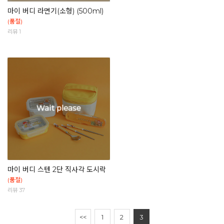
마이 버디 라면기(소형) (500ml)
(품절)
리뷰 1
마이 버디 스텐 2단 직사각 도시락
(품절)
리뷰 37
<<
1
2
3