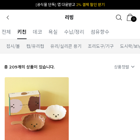
[공식몰 단독] 앱 다운받고
2% 결제 할인 받기
리빙
0
전체
키친
데코
욕실
수납/정리
섬유향수
접시/볼
컵/유리컵
유리/실리콘 용기
조리도구/기구
도시락/보
총
209
개의 상품이 있습니다.
상품정렬