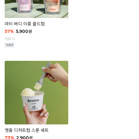
마이 버디 이중 콜드컵
57
%
5,900
원
리뷰 13
앳홈 디저트컵 스푼 세트
73
%
2,900
원