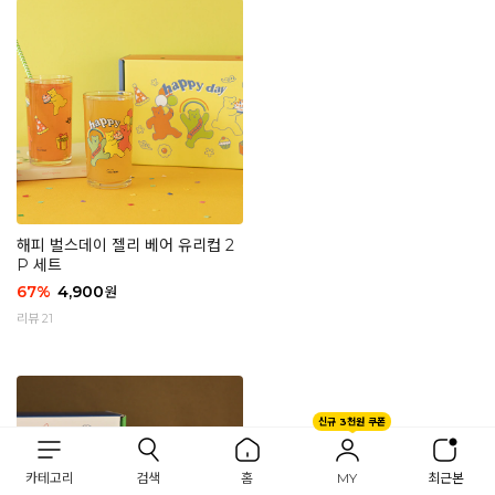
해피 벌스데이 젤리 베어 유리컵 2
P 세트
67
%
4,900
원
리뷰 21
신규 3천원 쿠폰
카테고리
검색
홈
MY
최근본