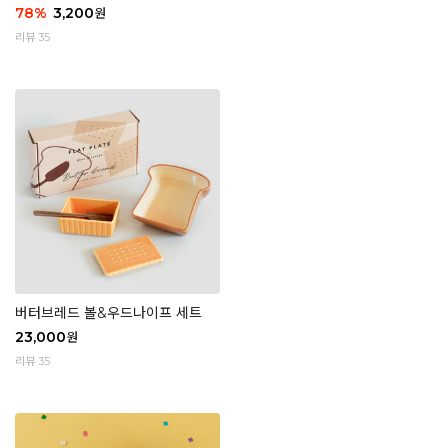
78
%
3,200
원
리뷰 35
버터브레드 볼&우드나이프 세트
23,000
원
리뷰 35