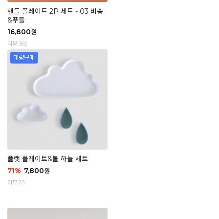
핸들 플레이트 2P 세트 - 03 비숑
&푸들
16,800
원
리뷰 362
플랫 플레이트&볼 하늘 세트
71
%
7,800
원
리뷰 25