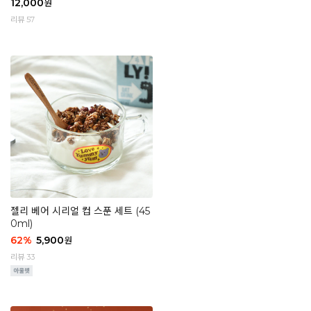
12,000
원
리뷰 57
젤리 베어 시리얼 컵 스푼 세트 (45
0ml)
62
%
5,900
원
리뷰 33