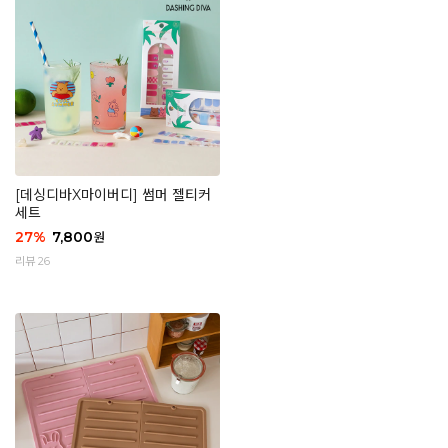
[데싱디바X마이버디] 썸머 젤티커
세트
27
%
7,800
원
리뷰 26