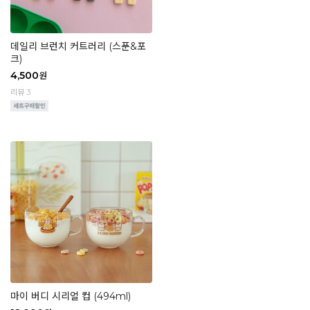
데일리 브런치 커트러리 (스푼&포
크)
4,500
원
리뷰 3
마이 버디 시리얼 컵 (494ml)