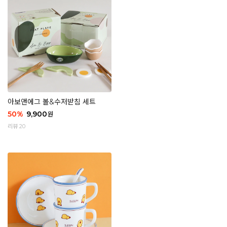
아보앤에그 볼&수저받침 세트
50
%
9,900
원
리뷰 20