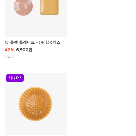
⊙ 플랫 플레이트 - 06 햄&치즈
42
%
6,900
원
리뷰 12