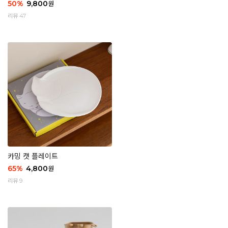
50
%
9,800
원
리뷰 47
카밍 캣 플레이트
65
%
4,800
원
리뷰 9