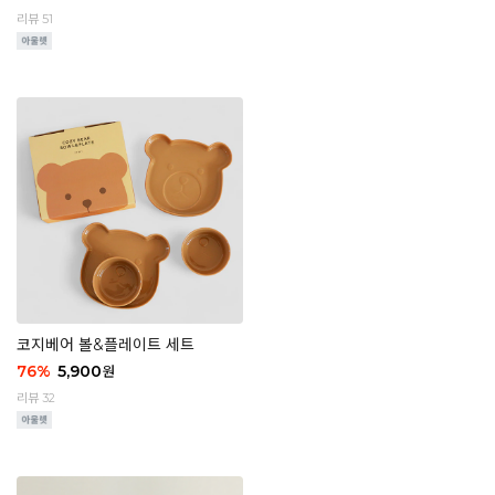
리뷰 51
코지베어 볼&플레이트 세트
76
%
5,900
원
리뷰 32