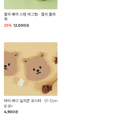
젤리 베어 스텐 머그컵 - 젤리 플라
워
25
%
12,000
원
마이 버디 실리콘 코스터 - 01 Don
g gu
4,900
원