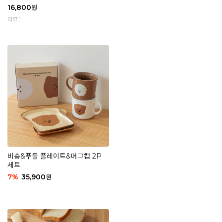
16,800
원
리뷰 1
비숑&푸들 플레이트&머그컵 2P
세트
7
%
35,900
원