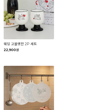
웨딩 고블렛잔 2P 세트
22,900
원