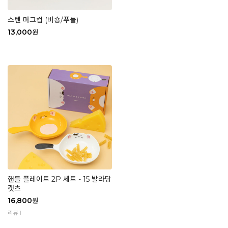
스텐 머그컵 (비숑/푸들)
13,000
원
핸들 플레이트 2P 세트 - 15 발라당
캣츠
16,800
원
리뷰 1