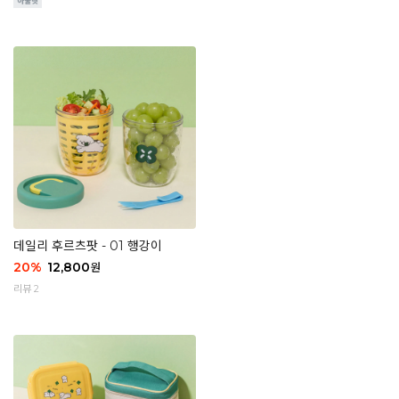
데일리 후르츠팟 - 01 행강이
20
%
12,800
원
리뷰 2