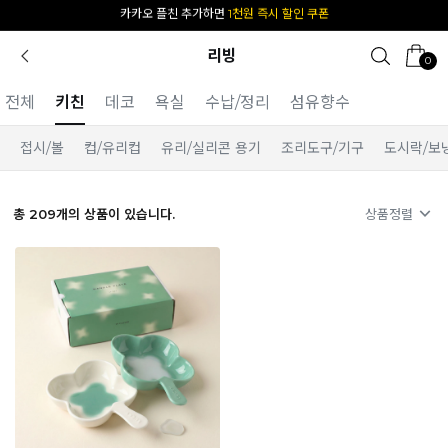
[공식몰 단독] 앱 다운받고
2% 결제 할인 받기
리빙
0
전체
키친
데코
욕실
수납/정리
섬유향수
접시/볼
컵/유리컵
유리/실리콘 용기
조리도구/기구
도시락/보
총
209
개의 상품이 있습니다.
상품정렬