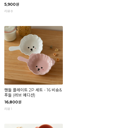
5,900
원
리뷰 8
핸들 플레이트 2P 세트 - 16 비숑&
푸들 (러브 에디션)
16,800
원
리뷰 1