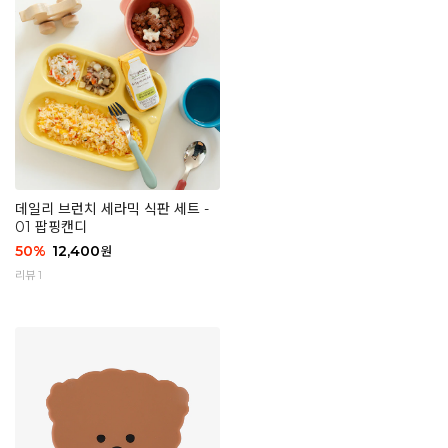
데일리 브런치 세라믹 식판 세트 -
01 팝핑캔디
50
%
12,400
원
리뷰 1