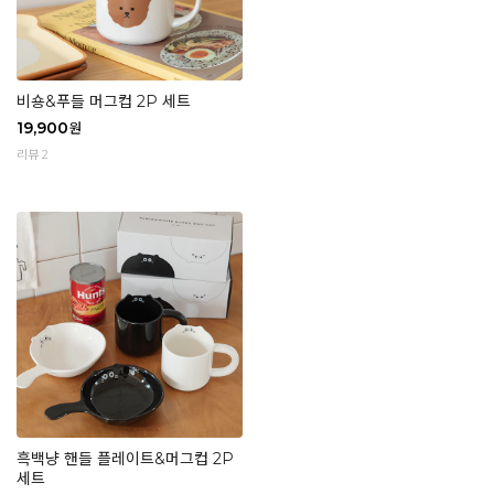
비숑&푸들 머그컵 2P 세트
19,900
원
리뷰 2
흑백냥 핸들 플레이트&머그컵 2P
세트