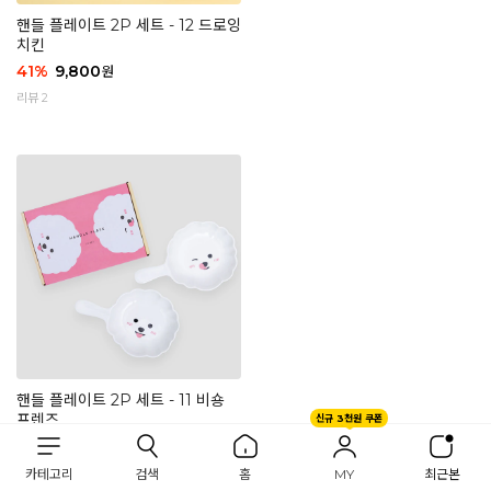
핸들 플레이트 2P 세트 - 12 드로잉
치킨
41
%
9,800
원
리뷰 2
핸들 플레이트 2P 세트 - 11 비숑
프렌즈
신규 3천원 쿠폰
16,800
원
리뷰 1
카테고리
검색
홈
MY
최근본