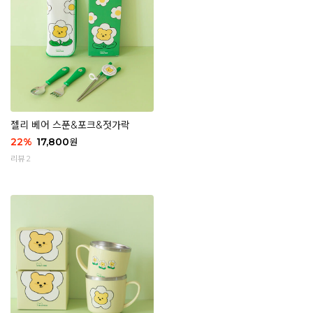
젤리 베어 스푼&포크&젓가락
22
%
17,800
원
리뷰 2