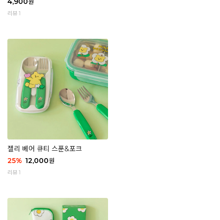
4,900
원
리뷰 1
젤리 베어 큐티 스푼&포크
25
%
12,000
원
리뷰 1