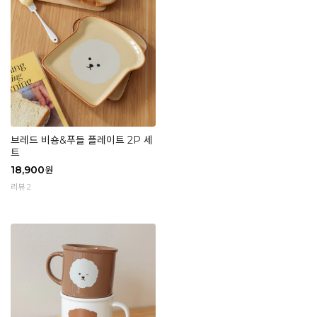
브레드 비숑&푸들 플레이트 2P 세
트
18,900
원
리뷰 2