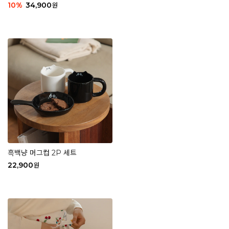
10
%
34,900
원
흑백냥 머그컵 2P 세트
22,900
원