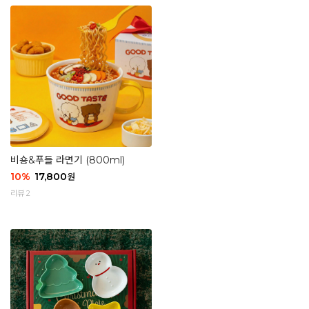
비숑&푸들 라면기 (800ml)
10
%
17,800
원
리뷰 2