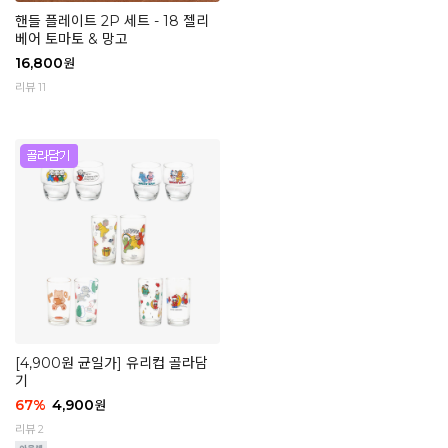
핸들 플레이트 2P 세트 - 18 젤리
베어 토마토 & 망고
16,800
원
리뷰 11
[4,900원 균일가] 유리컵 골라담
기
67
%
4,900
원
리뷰 2