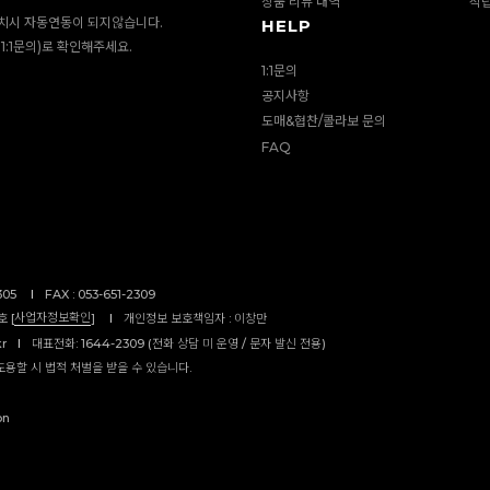
상품 리뷰 내역
적
치시 자동연동이 되지않습니다.
HELP
1:1문의)로 확인해주세요.
1:1문의
공지사항
도매&협찬/콜라보 문의
FAQ
305
I
FAX : 053-651-2309
사업자정보확인
 [
]
I
개인정보 보호책임자 : 이창만
kr
I
대표전화: 1644-2309 (전화 상담 미 운영 / 문자 발신 전용)
도용할 시 법적 처벌을 받을 수 있습니다.
on