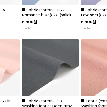
854
■ Fabric (cotton) - 853
■ Fabric (cott
Romance blue(C20)(solid)
Lavender(C20)
6,800
원
6,800
원
리뷰 13
리뷰 12
715 Pink
■ Fabric (cotton) - 602
■ Fabric (cot
Washing fabric : Deep gray
Washing fabric