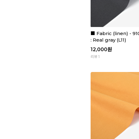
■ Fabric (linen) - 9
: Real gray (L11)
12,000
원
리뷰 1