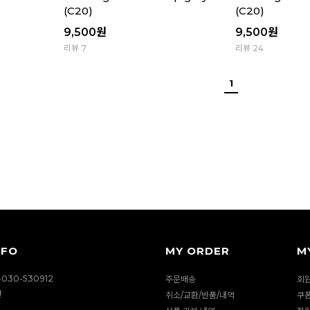
(C20)
(C20)
9,500
원
9,500
원
리뷰 7
리뷰 24
1
NFO
MY ORDER
M
030-530912
주문배송
회
션
취소/교환/반품/내역
쿠