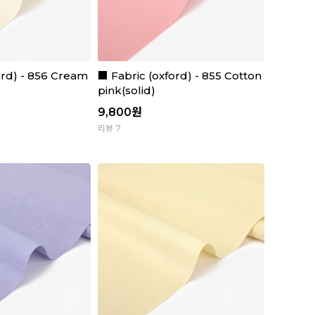
ord) - 856 Cream
■ Fabric (oxford) - 855 Cotton
pink(solid)
9,800
원
리뷰 7