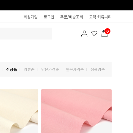
회원가입
로그인
주문/배송조회
고객 커뮤니티
0
신상품
리뷰순
낮은가격순
높은가격순
상품명순