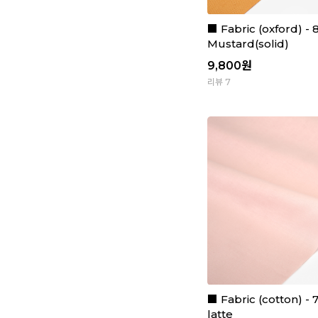
■ Fabric (oxford) - 
Mustard(solid)
9,800
원
리뷰 7
■ Fabric (cotton) - 
latte