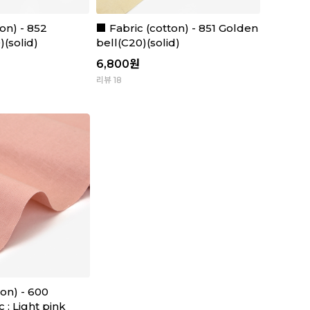
on) - 852
■ Fabric (cotton) - 851 Golden
(solid)
bell(C20)(solid)
6,800
원
리뷰 18
ton) - 600
 : Light pink