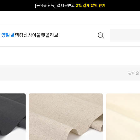
[공식몰 단독] 앱 다운받고
2% 결제 할인 받기
 양말🧦
랭킹
신상
아울렛
콜라보
판매순