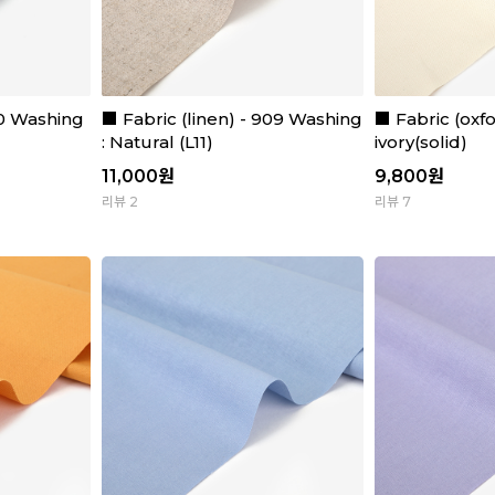
10 Washing
■ Fabric (linen) - 909 Washing
■ Fabric (oxf
: Natural (L11)
ivory(solid)
11,000
원
9,800
원
리뷰 2
리뷰 7