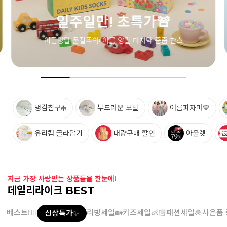
냉감침구❄️
부드러운 모달
여름파자마💙
유리컵 골라담기
대량구매 할인
아울렛
지금 가장 사랑받는 상품들을 한눈에!
데일리라이크 BEST
베스트👍🏻
리빙세일🏡
키즈세일👶🏻
패션세일🧆
사은품 
신상특가✨