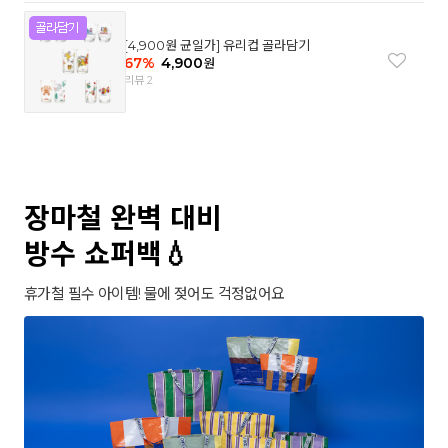
[4,900원 균일가] 유리컵 골라담기
67
%
4,900
원
리뷰 2
장마철 완벽 대비
방수 쇼퍼백💧
휴가철 필수 아이템! 물에 젖어도 걱정없어요