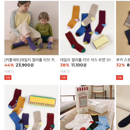
[커플세트]데일리 컬러풀 리브 키즈
데일리 컬러풀 리브 삭스 우먼 3P
쿠키 스트
6P & 우먼3P 삭스세트
44
%
23,900
세트
38
%
11,100
32
%
8
원
원
리뷰 15
리뷰 15