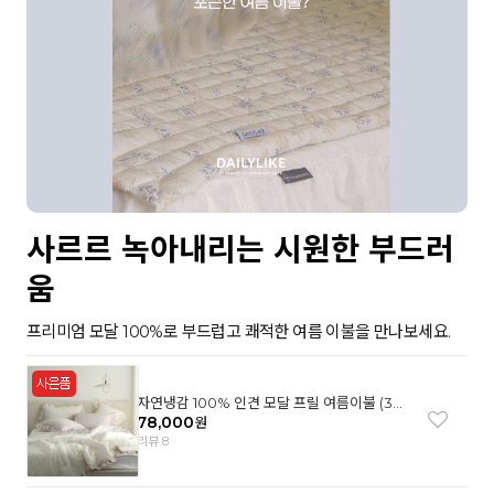
사르르 녹아내리는 시원한 부드러
움
프리미엄 모달 100%로 부드럽고 쾌적한 여름 이불을 만나보세요.
자연냉감 100% 인견 모달 프릴 여름이불 (3컬
러)
78,000
원
리뷰 8