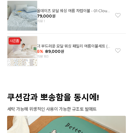
올데이즈 모달 워싱 여름 차렵이불 - 01 Cloud
garden(SS)
79,000
원
리뷰 1
더 부드러운 모달 워싱 패밀리 여름이불세트 (8
컬러)
6
%
89,000
원
리뷰 183
쿠션감과 뽀송함을 동시에!
세탁 가능해 위생적인 사용이 가능한 규조토 발매트