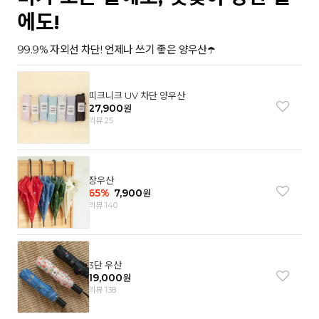
에도!
99.9% 자외선 차단! 언제나 쓰기 좋은 양우산☂️
피크니크 UV 차단 양우산
27,900
원
리뷰 25
장우산
65
%
7,900
원
리뷰 140
3단 우산
19,000
원
리뷰 138