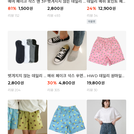
에어 페이크 삭스 맨 3P
벗겨지지 않는 데일리 페
데일리 메쉬 포인트 페이
이크 삭스 (우먼)
크 삭스 우먼 4P
81
%
1,500
2,800
24
%
12,900
원
원
원
리뷰 152
리뷰 493
리뷰 34
벗겨지지 않는 데일리 페
메쉬 페이크 삭스 우먼 3
HWD 데일리 원마일
이크 삭스 (맨)
P
쇼츠 - 04 Aroma (우
2,800
30
%
4,800
19,800
원
원
원
먼)
리뷰 204
리뷰 305
리뷰 30