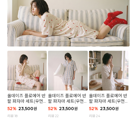
올데이즈 플로에어 반
올데이즈 플로에어 반
올데이즈 플로에어 반
팔 파자마 세트(우먼)
팔 파자마 세트(우먼)
팔 파자마 세트(우먼)
- 04 하트 컨페티
- 03 브리즈 스트라이
- 01 포슬 가든
52
%
23,500
52
%
23,500
52
%
23,500
원
원
원
프
리뷰 18
리뷰 22
리뷰 24