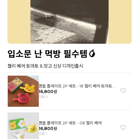
입소문 난 먹방 필수템🥭
젤리 베어 토마토 & 망고 신상 디자인출시
핸들 플레이트 2P 세트 - 18 젤리 베어 토마토
& 망고
16,800
원
리뷰 11
핸들 플레이트 2P 세트 - 08 젤리 베어
16,800
원
리뷰 1