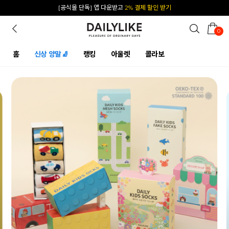
카카오 플친 추가하면
1천원 즉시 할인 쿠폰
0
홈
신상 양말🧦
랭킹
아울렛
콜라보