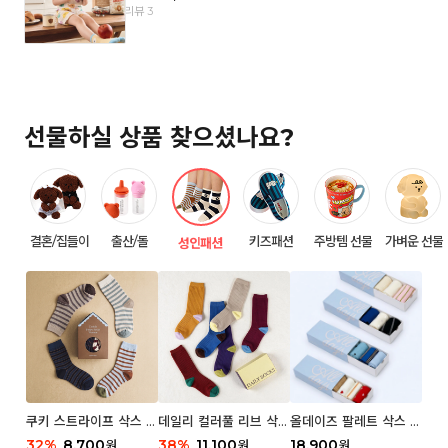
리뷰 3
선물하실 상품 찾으셨나요?
결혼/집들이
출산/돌
키즈패션
주방템 선물
가벼운 선물
성인패션
쿠키 스트라이프 삭스 우
데일리 컬러풀 리브 삭스
올데이즈 팔레트 삭스 우
먼 2P
우먼 3P 세트
먼 5P
32
%
8,700
38
%
11,100
18,900
원
원
원