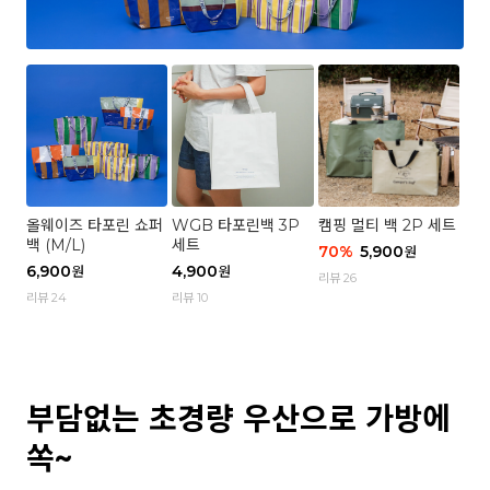
올웨이즈 타포린 쇼퍼
WGB 타포린백 3P
캠핑 멀티 백 2P 세트
백 (M/L)
세트
70
%
5,900
원
6,900
4,900
원
원
리뷰 26
리뷰 24
리뷰 10
부담없는 초경량 우산으로 가방에
쏙~