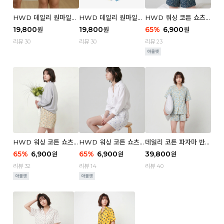
HWD 데일리 원마일
HWD 데일리 원마일
HWD 워싱 코튼 쇼츠
쇼츠 - 03 Poodle (우
쇼츠 - 02 Chouchou
(우먼) - 03 Berry tre
19,800
19,800
65
%
6,900
원
원
원
먼)
(우먼)
e
리뷰 30
리뷰 30
리뷰 23
HWD 워싱 코튼 쇼츠
HWD 워싱 코튼 쇼츠
데일리 코튼 파자마 반팔
(우먼) - 02 Retro flo
(우먼) - 01 Blue whal
세트 (우먼) - 03 Sum
65
%
6,900
65
%
6,900
39,800
원
원
원
wer
e
mer lane
리뷰 32
리뷰 14
리뷰 40