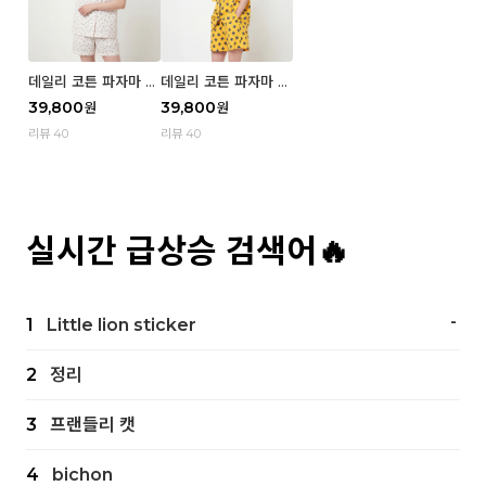
데일리 코튼 파자마 반
데일리 코튼 파자마 반
팔 세트 (우먼) - 02
팔 세트 (우먼) - 01 Mi
39,800
39,800
원
원
Blue cherry
z
리뷰 40
리뷰 40
실시간 급상승 검색어🔥
-
1
Little lion sticker
2
정리
3
프랜들리 캣
4
bichon