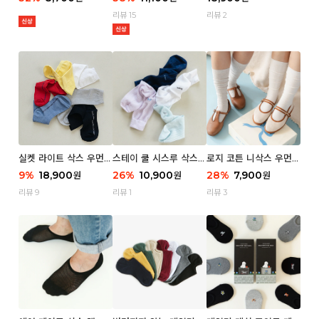
리뷰 15
리뷰 2
실켓 라이트 삭스 우먼 3
스테이 쿨 시스루 삭스
로지 코튼 니삭스 우먼 1
P
우먼 2P
P
9
%
18,900
26
%
10,900
28
%
7,900
원
원
원
리뷰 9
리뷰 1
리뷰 3