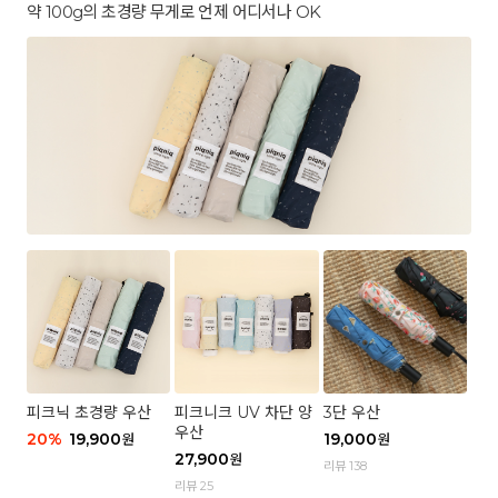
약 100g의 초경량 무게로 언제 어디서나 OK
피크닉 초경량 우산
피크니크 UV 차단 양
3단 우산
우산
20
%
19,900
19,000
원
원
27,900
원
리뷰 138
리뷰 25