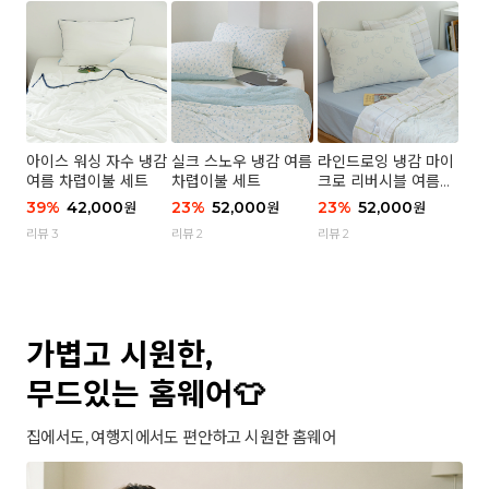
아이스 워싱 자수 냉감
실크 스노우 냉감 여름
라인드로잉 냉감 마이
여름 차렵이불 세트
차렵이불 세트
크로 리버시블 여름이
불 세트
39
%
42,000
23
%
52,000
23
%
52,000
원
원
원
리뷰 3
리뷰 2
리뷰 2
가볍고 시원한,
무드있는 홈웨어👕
집에서도, 여행지에서도 편안하고 시원한 홈웨어