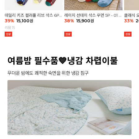
데일리 키즈 컬러풀 리브 삭스 6P -
레이지 선데이 삭스 우먼 5P - 01 G
클래식 오
03 세트
39
%
15,100
athering
38
%
15,900
세트
33
%
2
원
원
리뷰 15
여름밤 필수품💙냉감 차렵이불
무더운 밤에도 쾌적한 숙면을 위한 냉감 침구