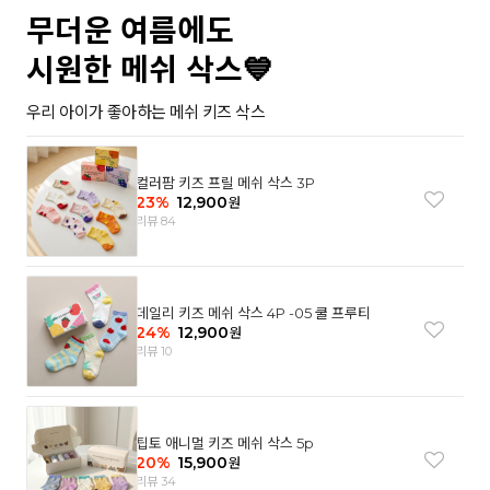
무더운 여름에도
시원한 메쉬 삭스💙
우리 아이가 좋아하는 메쉬 키즈 삭스
컬러팜 키즈 프릴 메쉬 삭스 3P
23
%
12,900
원
리뷰 84
데일리 키즈 메쉬 삭스 4P -05 쿨 프루티
24
%
12,900
원
리뷰 10
팁토 애니멀 키즈 메쉬 삭스 5p
20
%
15,900
원
리뷰 34