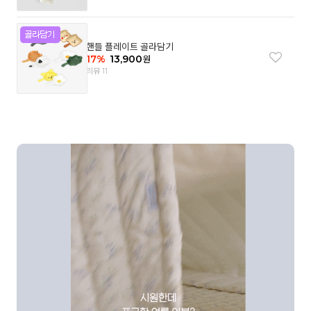
핸들 플레이트 골라담기
17
%
13,900
원
리뷰 11