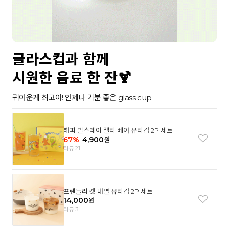
글라스컵과 함께
시원한 음료 한 잔🍹
귀여운게 최고야! 언제나 기분 좋은 glass cup
해피 벌스데이 젤리 베어 유리컵 2P 세트
67
%
4,900
원
리뷰 21
프렌들리 캣 내열 유리컵 2P 세트
14,000
원
리뷰 3