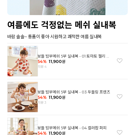
여름에도 걱정없는 메쉬 실내복
바람 솔솔~ 통품이 좋아 시원하고 쾌적한 여름 실내복
보들 밤부메쉬 5부 실내복 - 01 토마토 젤리 베
어
54
%
11,900
원
리뷰 4
보들 밤부메쉬 5부 실내복 - 03 두들링 프렌즈
54
%
11,900
원
리뷰 3
보들 밤부메쉬 5부 실내복 - 04 컬러팝 퍼피
54
%
11,900
원